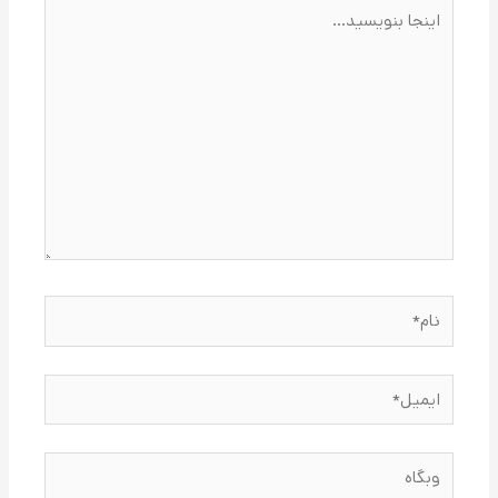
اینجا
بنویسید…
نام*
ایمیل*
وبگاه