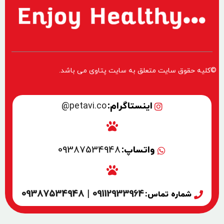
©کلیه حقوق سایت متعلق به سایت پتاوی می باشد.
اینستاگرام:
petavi.co@
واتساپ:
09387534948
09112933964 | 09387534948
شماره تماس: