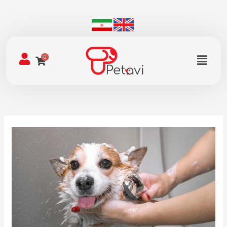
رش
ه
حتوا
فهرست
0